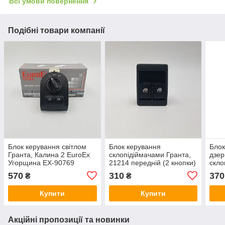
Всі умови повернення
Подібні товари компанії
Блок керування світлом
Блок керування
Блок
Гранта, Калина 2 EuroEx
склопідіймачами Гранта,
дзер
Угорщина EX-90769
21214 передній (2 кнопки)
скло
EuroEx Угорщина 2190-
Euro
570
310
370
₴
₴
3709810
9576
Купити
Купити
Акційні пропозиції та новинки