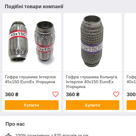
Подібні товари компанії
Гофра глушника Інтерлок
Гофра глушника Кольчуга
Гофр
45x150 EuroEx Угорщина
Інтерлок 40х150 EuroEx
40x1
Угорщина
360
360
300
₴
₴
Купити
Купити
Про нас
100% позитивних з 820 відгуків за рік