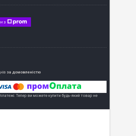
и з
днів
за домовленістю
 платежі. Тепер ви можете купити будь-який товар не