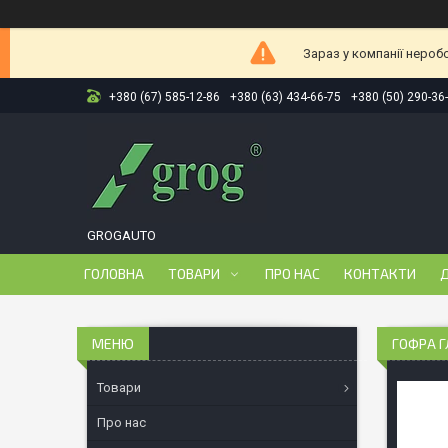
Зараз у компанії нероб
+380 (67) 585-12-86
+380 (63) 434-66-75
+380 (50) 290-36
GROGAUTO
ГОЛОВНА
ТОВАРИ
ПРО НАС
КОНТАКТИ
Д
ГОФРА Г
Товари
Про нас