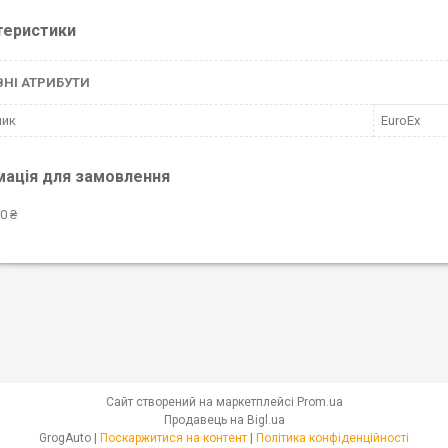
теристики
НІ АТРИБУТИ
ник
EuroEx
мація для замовлення
0 ₴
Сайт створений на маркетплейсі
Prom.ua
Продавець на Bigl.ua
GrogAuto |
Поскаржитися на контент
|
Політика конфіденційності