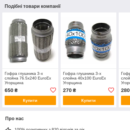
Подібні товари компанії
Гофра глушника 3-х
Гофра глушника 3-х
Гофр
слойна 76.5x240 EuroEx
слойна 40x100 EuroEx
слой
Угорщина
Угорщина
Уго
650
270
280
₴
₴
Купити
Купити
Про нас
100% позитивних з 820 відгуків за рік