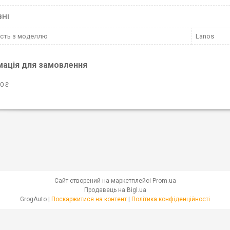
ВНІ
ість з моделлю
Lanos
мація для замовлення
0 ₴
Сайт створений на маркетплейсі
Prom.ua
Продавець на Bigl.ua
GrogAuto |
Поскаржитися на контент
|
Політика конфіденційності