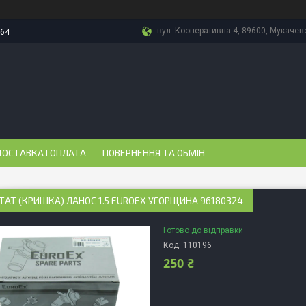
вул. Кооперативна 4, 89600, Мукачево
-64
ОСТАВКА І ОПЛАТА
ПОВЕРНЕННЯ ТА ОБМІН
АТ (КРИШКА) ЛАНОС 1.5 EUROEX УГОРЩИНА 96180324
Готово до відправки
Код:
110196
250 ₴