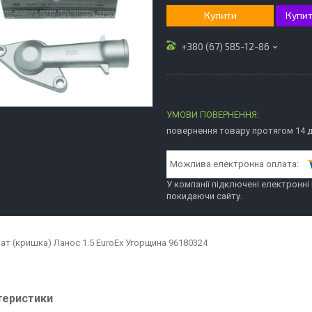
Купити
Купит
+380 (67) 585-12-86
повернення товару протягом 14 
У компанії підключені електронні
покидаючи сайту.
ат (кришка) Ланос 1.5 EuroEx Угорщина 96180324
теристики