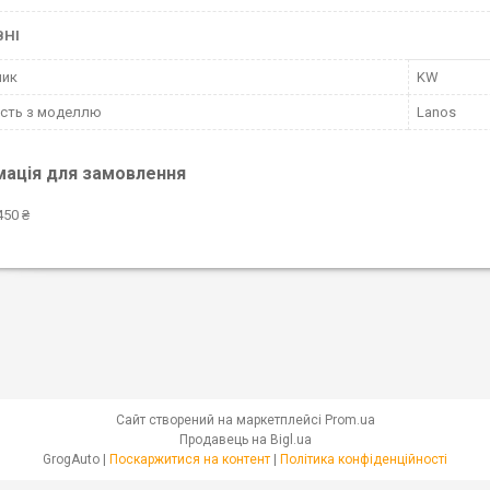
ВНІ
ник
KW
ість з моделлю
Lanos
мація для замовлення
450 ₴
Сайт створений на маркетплейсі
Prom.ua
Продавець на Bigl.ua
GrogAuto |
Поскаржитися на контент
|
Політика конфіденційності