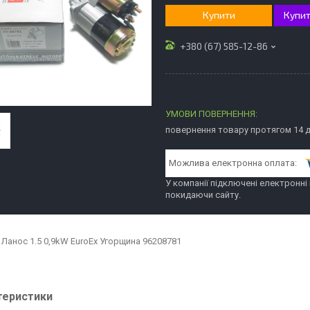
Купити
Купит
+380 (67) 585-12-86
повернення товару протягом 14 
У компанії підключені електронні
покидаючи сайту.
 Ланос 1.5 0,9kW EuroEx Угорщина 96208781
теристики