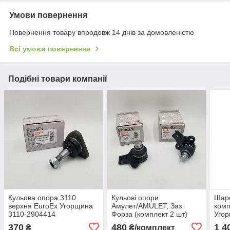
Умови повернення
Повернення товару впродовж 14 днів за домовленістю
Всі умови повернення
Подібні товари компанії
Кульова опора 3110
Кульові опори
Шаро
верхня EuroEx Угорщина
Амулет/AMULET, Заз
комп
3110-2904414
Форза (комплект 2 шт)
Угор
EuroEx Угорщина
2904
370
480
1 4
₴
₴/комплект