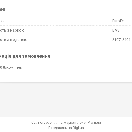
ВНІ
ник
EuroEx
ість з маркою
ВАЗ
ість з моделлю
2107, 2101
мація для замовлення
0 ₴/комплект
Сайт створений на маркетплейсі
Prom.ua
Продавець на Bigl.ua