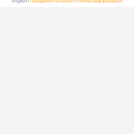
GrogAuto |
Поскаржитися на контент
|
Політика конфіденційності