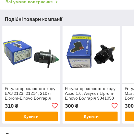
Всі умови повернення
Подібні товари компанії
Регулятор холостого ходу
Регулятор холостого ходу
Регу
ВАЗ 2123, 21214, 2107i
Авео 1.6, Амулет Elprom-
Маті
Elprom-Elhovo Болгарія
Elhovo Болгарія 9041058
Болг
21203-1148300
310
300
300
₴
₴
Купити
Купити