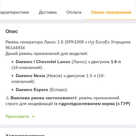
арактеристики
Доставка
Оплата
Умови повернення
Опис
Ремінь генератора Ланос 1.6 (5PK1008 з г/у) EuroEx Угорщина
96144934
Даний ремінь призначений для моделей:
Daewoo / Chevrolet Lanos
(Ланос) з двигуном
1.6 л
(16-клапанний).
Daewoo Nexia
(Нексія) з двигуном 1.5 л (16-
клапанний).
Daewoo Espero
(Есперo).
⚠️
Важлива умова застосовності:
ремінь призначений
строго для модифікацій
із гідропідсилювачем керма (з ГУР)
Приховати