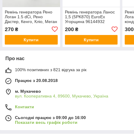
Ремінь генератора Рено
Ремінь генератора Ланос
Ремі
Логан 1.5 dCi, Рено
1,5 (5PK870) EuroEx
Лога
Дастер, Кенго, Кліо, Меган
Угорщина 96144932
конд
6PK1200 EuroEx
Euro
270
200
300
₴
₴
Угорщина 8200243021
770
Купити
Купити
Про нас
100% позитивних з 821 відгука за рік
Працює з 20.08.2018
м. Мукачево
вул. Кооперативна 4, 89600, Мукачево, Україна
Контакти
Сьогодні працює з 09:00 до 16:00
Показати весь графік роботи