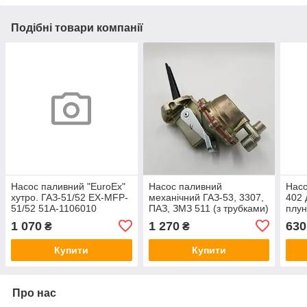
Подібні товари компанії
Насос паливний "EuroEx"
Насос паливний
Насо
хутро. ГАЗ-51/52 EX-MFP-
механічний ГАЗ-53, 3307,
402 
51/52 51А-1106010
ПАЗ, ЗМЗ 511 (з трубками)
плун
EuroEx Угорщина 13-
Угор
1 070
1 270
630
₴
₴
1106010-12
Купити
Купити
Про нас