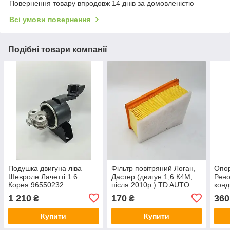
Повернення товару впродовж 14 днів за домовленістю
Всі умови повернення
Подібні товари компанії
Подушка двигуна ліва
Фільтр повітряний Логан,
Опор
Шевроле Лачетті 1 6
Дастер (двигун 1,6 К4М,
Рено
Корея 96550232
після 2010р.) TD AUTO
конд
перевірена перед
Чехія 701045724,
Уго
1 210
170
360
₴
₴
відправкою і готова до
8200431051
встановлення без
Купити
Купити
доопрацювань