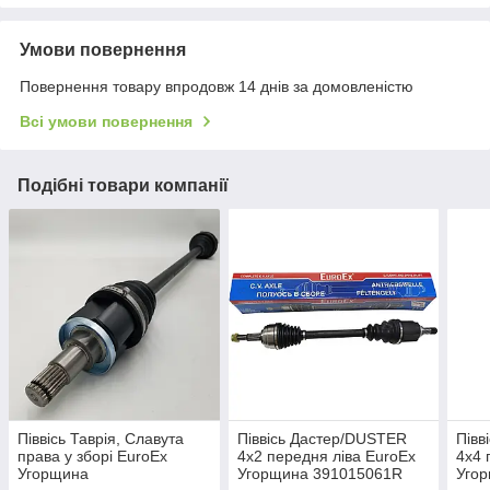
Умови повернення
Повернення товару впродовж 14 днів за домовленістю
Всі умови повернення
Подібні товари компанії
Піввісь Таврія, Славута
Піввісь Дастер/DUSTER
Півв
права у зборі EuroEx
4х2 передня ліва EuroEx
4х4 
Угорщина
Угорщина 391015061R
Уго