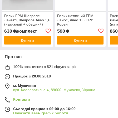
Ролик ГРМ Шевроле
Ролик натяжний ГРМ
Рол
Лачетті, Шевроле Авео 1,6
Ланос, Авео 1.5 CRB
Лаче
(натяжний + обвідний)
Корея
(нат
EuroEx Угорщина
CRB
630
590
860
₴/комплект
₴
Купити
Купити
Про нас
100% позитивних з 821 відгука за рік
Працює з 20.08.2018
м. Мукачево
вул. Кооперативна 4, 89600, Мукачево, Україна
Контакти
Сьогодні працює з 09:00 до 16:00
Показати весь графік роботи