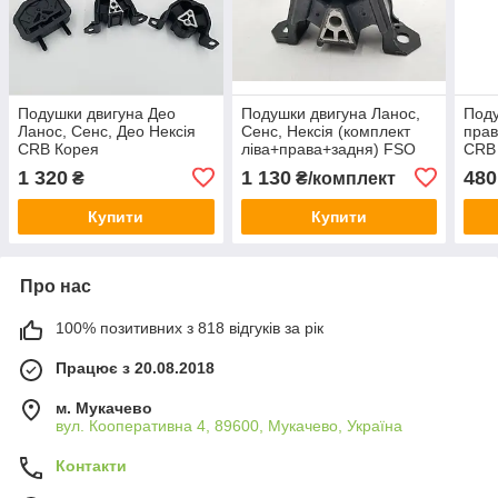
Подушки двигуна Део
Подушки двигуна Ланос,
Поду
Ланос, Сенс, Део Нексія
Сенс, Нексія (комплект
прав
CRB Корея
ліва+права+задня) FSO
CRB
Польща
1 320
1 130
480
₴
₴/комплект
Купити
Купити
Про нас
100% позитивних з 818 відгуків за рік
Працює з 20.08.2018
м. Мукачево
вул. Кооперативна 4, 89600, Мукачево, Україна
Контакти