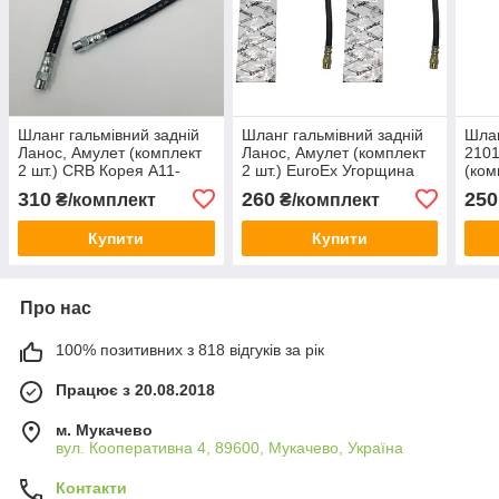
Шланг гальмівний задній
Шланг гальмівний задній
Шлан
Ланос, Амулет (комплект
Ланос, Амулет (комплект
2101
2 шт.) CRB Корея A11-
2 шт.) EuroEx Угорщина
(ком
3506070
A11-3506070
Уго
310
260
250
₴/комплект
₴/комплект
Купити
Купити
Про нас
100% позитивних з 818 відгуків за рік
Працює з 20.08.2018
м. Мукачево
вул. Кооперативна 4, 89600, Мукачево, Україна
Контакти