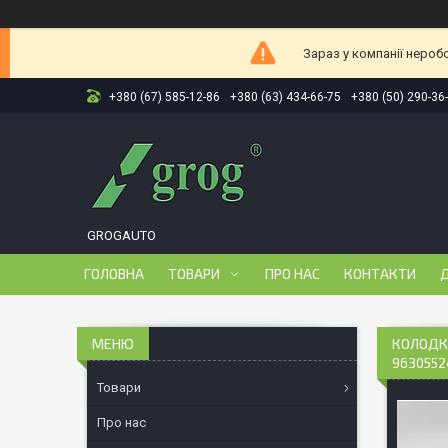
Зараз у компанії нероб
+380 (67) 585-12-86
+380 (63) 434-66-75
+380 (50) 290-36
GROGAUTO
ГОЛОВНА
ТОВАРИ
ПРО НАС
КОНТАКТИ
Д
КОЛОДКА
9630552
Товари
Про нас