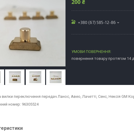
200 ₴
+380 (67) 585-12-86
повернення товару протягом 14 
 вилки переключення передач Ланос, Авео, Лачетті, Сенс, Нексія GM Ко
ний номер: 96305524
теристики