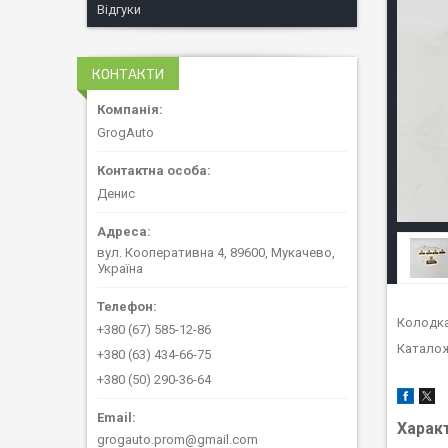
Відгуки
КОНТАКТИ
GrogAuto
Денис
вул. Кооперативна 4, 89600, Мукачево,
Україна
Колодка
+380 (67) 585-12-86
Каталож
+380 (63) 434-66-75
+380 (50) 290-36-64
Харак
grogauto.prom@gmail.com