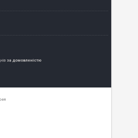
днів
за домовленістю
рея