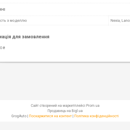
ВНІ
ість з моделлю
Nexia, Lano
мація для замовлення
0 ₴
Сайт створений на маркетплейсі
Prom.ua
Продавець на Bigl.ua
GrogAuto |
Поскаржитися на контент
|
Політика конфіденційності