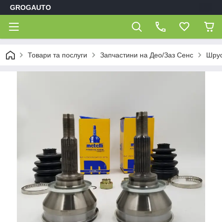
GROGAUTO
Товари та послуги
Запчастини на Део/Заз Сенс
Шрус