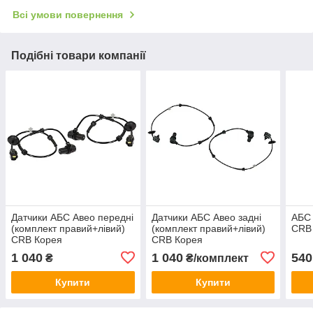
Всі умови повернення
Подібні товари компанії
Датчики АБС Авео передні
Датчики АБС Авео задні
АБС 
(комплект правий+лівий)
(комплект правий+лівий)
CRB
CRB Корея
CRB Корея
1 040
1 040
540
₴
₴/комплект
Купити
Купити