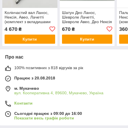
Колінчастий вал Ланос,
Шатун Део Ланос,
Паль
Некcія, Авео, Лачетті
Шевроле Лачетті,
Некс
(комплект з вкладишами
Шевроле Авео, Део Нексія
(ком
та сальниками) Grog
OEM Корея
Кор
4 670
670
360
₴
₴
Корея 96385403
Купити
Купити
Про нас
100% позитивних з 818 відгуків за рік
Працює з 20.08.2018
м. Мукачево
вул. Кооперативна 4, 89600, Мукачево, Україна
Контакти
Сьогодні працює з 09:00 до 16:00
Показати весь графік роботи