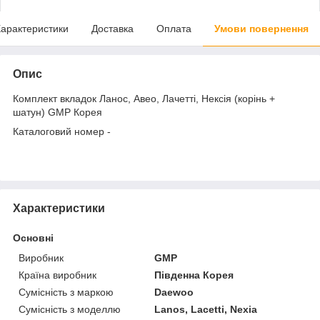
арактеристики
Доставка
Оплата
Умови повернення
Опис
Комплект вкладок Ланос, Авео, Лачетті, Нексія (корінь +
шатун) GMP Корея
Каталоговий номер -
Характеристики
Основні
Виробник
GMP
Країна виробник
Південна Корея
Сумісність з маркою
Daewoo
Сумісність з моделлю
Lanos, Lacetti, Nexia