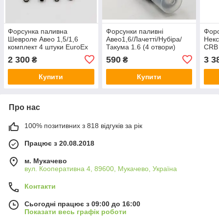
Форсунка паливна
Форсунки паливні
Форс
Шевроле Авео 1,5/1,6
Авео1,6/Лачетті/Нубіра/
Некс
комплект 4 штуки EuroEx
Такума 1.6 (4 отвори)
CRB
Угорщина
(тонка) Grog Корея
2 300
590
3 3
₴
₴
Купити
Купити
Про нас
100% позитивних з 818 відгуків за рік
Працює з 20.08.2018
м. Мукачево
вул. Кооперативна 4, 89600, Мукачево, Україна
Контакти
Сьогодні працює з 09:00 до 16:00
Показати весь графік роботи