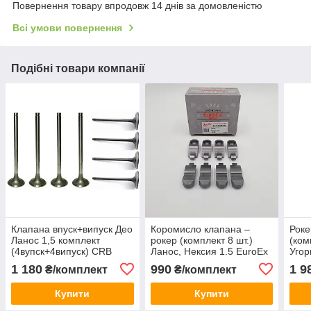
Повернення товару впродовж 14 днів за домовленістю
Всі умови повернення
Подібні товари компанії
Клапана впуск+випуск Део
Коромисло клапана –
Роке
Ланос 1,5 комплект
рокер (комплект 8 шт.)
(ком
(4вупск+4випуск) CRB
Ланос, Нексия 1.5 EuroEx
Уго
Корея
Угорщина
1 180
990
1 9
₴/комплект
₴/комплект
Купити
Купити