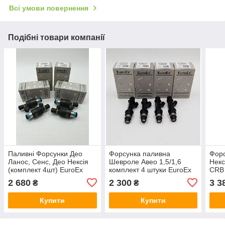
Всі умови повернення
Подібні товари компанії
Паливні Форсунки Део
Форсунка паливна
Форс
Ланос, Сенс, Део Нексія
Шевроле Авео 1,5/1,6
Некс
(комплект 4шт) EuroEx
комплект 4 штуки EuroEx
CRB
Угорщина
2 680
2 300
3 3
₴
₴
Купити
Купити