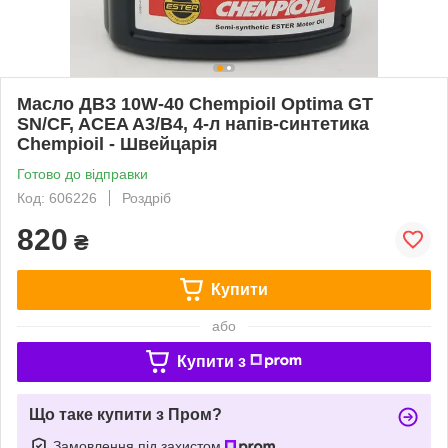
Масло ДВЗ 10W-40 Chempioil Optima GT
SN/CF, ACEA A3/B4, 4-л напів-синтетика
Chempioil - Швейцарія
Готово до відправки
Код: 606226
Роздріб
820
₴
Купити
або
Купити з
Що таке купити з Пром?
Замовлення під захистом