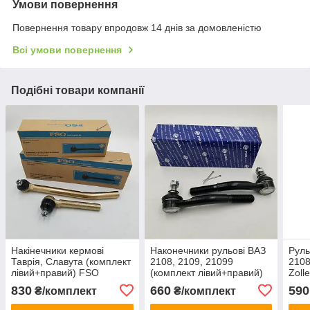
Умови повернення
Повернення товару впродовж 14 днів за домовленістю
Всі умови повернення
Подібні товари компанії
Накінечники кермові
Наконечники рульові ВАЗ
Руль
Таврія, Славута (комплект
2108, 2109, 21099
2108
лівий+правий) FSO
(комплект лівий+правий)
Zoll
Польща
FSO Польща
830
660
590
₴/комплект
₴/комплект