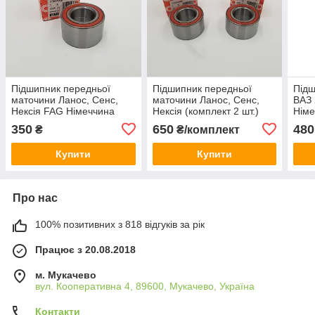
Підшипник передньої
Підшипник передньої
Підш
маточини Ланос, Сенс,
маточини Ланос, Сенс,
ВАЗ 
Нексія FAG Німеччина
Нексія (комплект 2 шт.)
Німе
FAG Німеччина
350
650
480
₴
₴/комплект
Купити
Купити
Про нас
100% позитивних з 818 відгуків за рік
Працює з 20.08.2018
м. Мукачево
вул. Кооперативна 4, 89600, Мукачево, Україна
Контакти