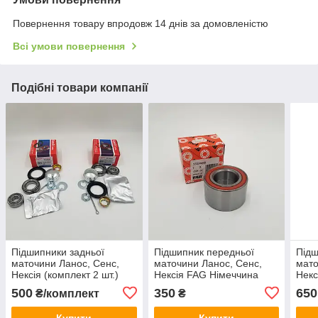
Повернення товару впродовж 14 днів за домовленістю
Всі умови повернення
Подібні товари компанії
Підшипники задньої
Підшипник передньої
Підш
маточини Ланос, Сенс,
маточини Ланос, Сенс,
мато
Нексія (комплект 2 шт.)
Нексія FAG Німеччина
Некс
EuroEx Угорщина
FAG
500
350
650
₴/комплект
₴
Купити
Купити