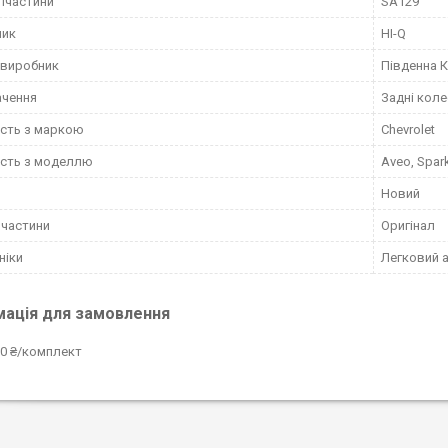
пчастини
SA129
ник
HI-Q
 виробник
Південна 
ачення
Задні коле
ість з маркою
Chevrolet
ість з моделлю
Aveo, Spar
Новий
пчастини
Оригінал
ніки
Легковий 
мація для замовлення
0 ₴/комплект