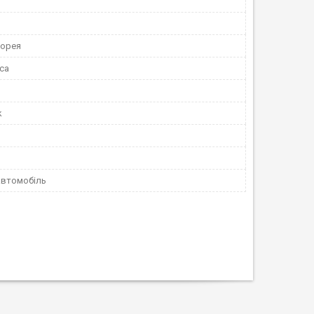
Корея
са
k
автомобіль