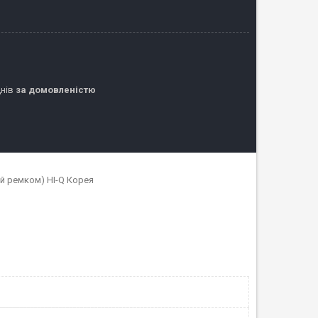
днів
за домовленістю
й ремком) HI-Q Корея