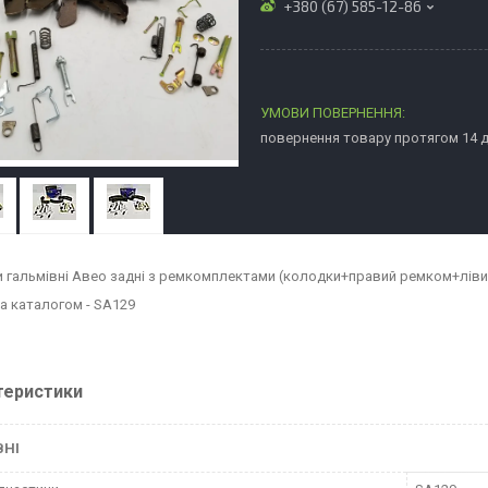
+380 (67) 585-12-86
повернення товару протягом 14 
 гальмівні Авео задні з ремкомплектами (колодки+правий ремком+ліви
а каталогом - SA129
теристики
ВНІ