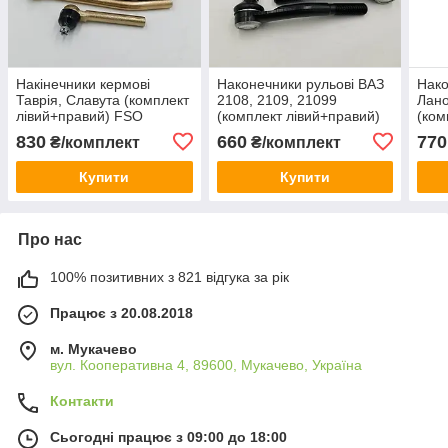
Накінечники кермові
Наконечники рульові ВАЗ
Нако
Таврія, Славута (комплект
2108, 2109, 21099
Лано
лівий+правий) FSO
(комплект лівий+правий)
(ком
Польща
FSO Польща
CTR
830
660
770
₴/комплект
₴/комплект
Купити
Купити
Про нас
100% позитивних з 821 відгука за рік
Працює з 20.08.2018
м. Мукачево
вул. Кооперативна 4, 89600, Мукачево, Україна
Контакти
Сьогодні працює з 09:00 до 18:00