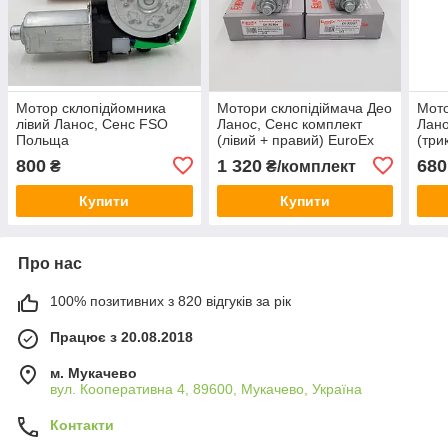
Мотор склопідйомника
Мотори склопідіймача Део
Мото
лівий Ланос, Сенс FSO
Ланос, Сенс комплект
Лано
Польща
(лівий + правий) EuroEx
(три
Угорщина
Уго
800
1 320
680
₴
₴/комплект
Купити
Купити
Про нас
100% позитивних з 820 відгуків за рік
Працює з 20.08.2018
м. Мукачево
вул. Кооперативна 4, 89600, Мукачево, Україна
Контакти