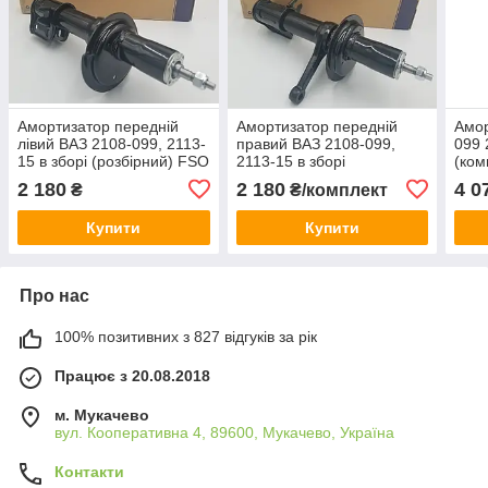
Амортизатор передній
Амортизатор передній
Амор
лівий ВАЗ 2108-099, 2113-
правий ВАЗ 2108-099,
099 
15 в зборі (розбірний) FSO
2113-15 в зборі
(ком
Польща
(розбірний) FSO Польща
FSO
2 180
2 180
4 0
₴
₴/комплект
Купити
Купити
Про нас
100% позитивних з 827 відгуків за рік
Працює з 20.08.2018
м. Мукачево
вул. Кооперативна 4, 89600, Мукачево, Україна
Контакти