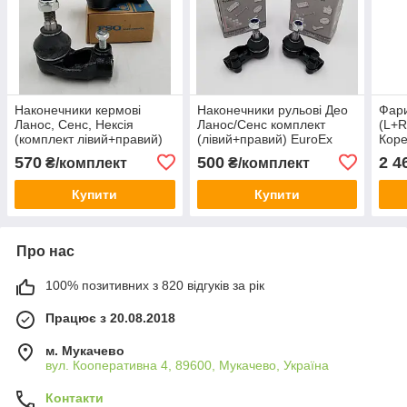
Наконечники кермові
Наконечники рульові Део
Фари
Ланос, Сенс, Нексія
Ланос/Сенс комплект
(L+R
(комплект лівий+правий)
(лівий+правий) EuroEx
Кор
FSO Польща
Угорщина
570
500
2 4
₴/комплект
₴/комплект
Купити
Купити
Про нас
100% позитивних з 820 відгуків за рік
Працює з 20.08.2018
м. Мукачево
вул. Кооперативна 4, 89600, Мукачево, Україна
Контакти