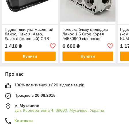
Піддон двигуна масляний
Головка блоку циліндрів
Гідр
Ланос, Нексія, Авео,
Ланос 1 5 Grog Корея
(ком
Лачетті (сталевий) CRB
94580900 відновлює
KUM
Корея
компресію і стабільну
1 410
6 600
1 1
₴
₴
роботу двигуна Lanos
Daewoo заводські
Купити
Купити
Про нас
100% позитивних з 820 відгуків за рік
Працює з 20.08.2018
м. Мукачево
вул. Кооперативна 4, 89600, Мукачево, Україна
Контакти