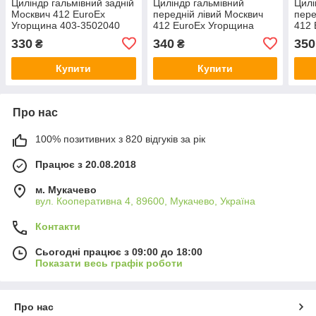
Циліндр гальмівний задній
Циліндр гальмівний
Цилі
Москвич 412 EuroEx
передній лівий Москвич
пере
Угорщина 403-3502040
412 EuroEx Угорщина
412 
330
340
350
₴
₴
Купити
Купити
Про нас
100% позитивних з 820 відгуків за рік
Працює з 20.08.2018
м. Мукачево
вул. Кооперативна 4, 89600, Мукачево, Україна
Контакти
Сьогодні працює з 09:00 до 18:00
Показати весь графік роботи
Про нас