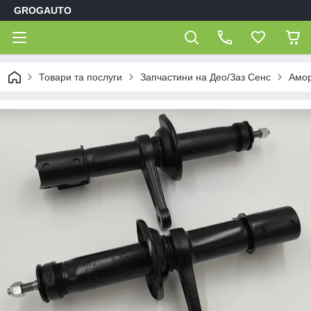
GROGAUTO
Товари та послуги
Запчастини на Део/Заз Сенс
Амор