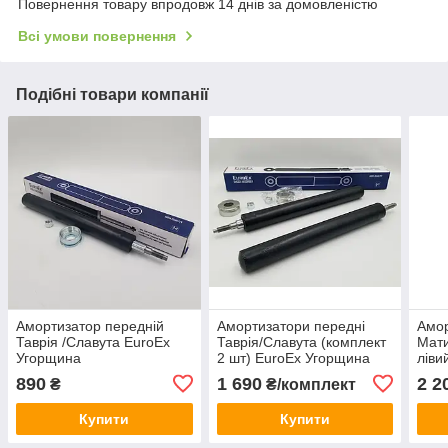
Повернення товару впродовж 14 днів за домовленістю
Всі умови повернення
Подібні товари компанії
Амортизатор передній
Амортизатори передні
Амор
Таврія /Славута EuroEx
Таврія/Славута (комплект
Мати
Угорщина
2 шт) EuroEx Угорщина
ліви
Уго
890
1 690
2 2
₴
₴/комплект
Купити
Купити