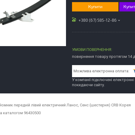
Купити
Купит
+380 (67) 585-12-86
повернення товару протягом 14 
У компанії підключені електронні
покидаючи сайту.
йомник передній лівий електричний Ланос, Сенс (шестерня) CRB Корея
а каталогом 96430500