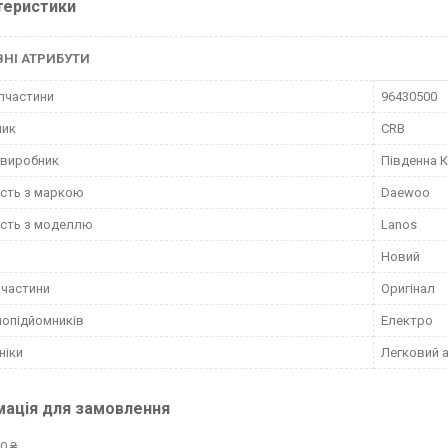
теристики
НІ АТРИБУТИ
пчастини
96430500
ник
CRB
 виробник
Південна 
ість з маркою
Daewoo
ість з моделлю
Lanos
Новий
пчастини
Оригінал
лопідйомників
Електро
ніки
Легковий 
мація для замовлення
0 ₴