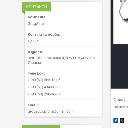
КОНТАКТИ
GrogAuto
Денис
вул. Кооперативна 4, 89600, Мукачево,
Україна
+380 (67) 585-12-86
+380 (63) 434-66-75
+380 (50) 290-36-64
Склопід
Номер з
grogauto.prom@gmail.com