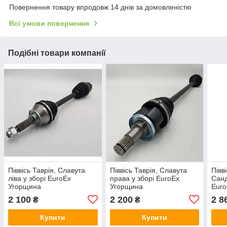
Повернення товару впродовж 14 днів за домовленістю
Всі умови повернення
Подібні товари компанії
Піввісь Таврія, Славута
Піввісь Таврія, Славута
Півв
ліва у зборі EuroEx
права у зборі EuroEx
Санд
Угорщина
Угорщина
Euro
2 100
2 200
2 8
₴
₴
Купити
Купити