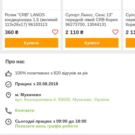
Ролик "CRB" LANOS
Супорт Ланос, Сенс 13"
Супо
кондиціонера 1,6 (великий
передній лівий CRB Корея
пере
113х26х17) 96183113
96273700, 13044131
Коре
13097001 13090-E6031
130
360
2 110
2 1
₴
₴
Купити
Купити
Про нас
100% позитивних з 820 відгуків за рік
Працює з 20.08.2018
м. Мукачево
вул. Кооперативна 4, 89600, Мукачево, Україна
Контакти
Сьогодні працює з 09:00 до 18:00
Показати весь графік роботи