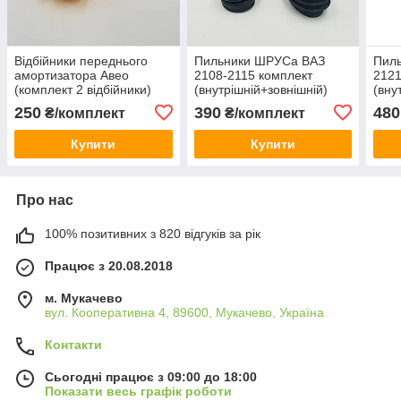
Відбійники переднього
Пильники ШРУСа ВАЗ
Пил
амортизатора Авео
2108-2115 комплект
2121
(комплект 2 відбійники)
(внутрішній+зовнішній)
(вну
EuroEx Угорщина
EuroEx Угорщина
Euro
250
390
480
₴/комплект
₴/комплект
Купити
Купити
Про нас
100% позитивних з 820 відгуків за рік
Працює з 20.08.2018
м. Мукачево
вул. Кооперативна 4, 89600, Мукачево, Україна
Контакти
Сьогодні працює з 09:00 до 18:00
Показати весь графік роботи