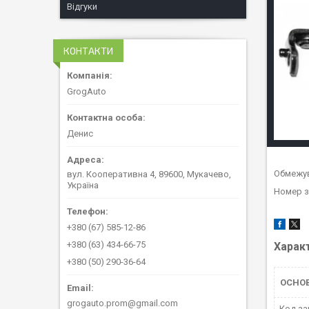
Відгуки
КОНТАКТИ
GrogAuto
Денис
Обмежув
вул. Кооперативна 4, 89600, Мукачево,
Україна
Номер з
+380 (67) 585-12-86
+380 (63) 434-66-75
Харак
+380 (50) 290-36-64
ОСНОВ
grogauto.prom@gmail.com
Код за