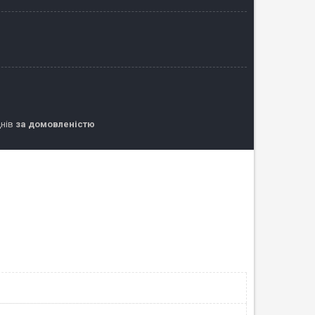
днів
за домовленістю