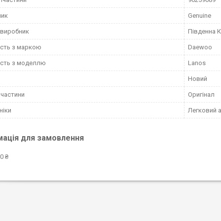
ник
Genuine
 виробник
Південна 
ість з маркою
Daewoo
ість з моделлю
Lanos
Новий
пчастини
Оригінал
ніки
Легковий 
мація для замовлення
0 ₴