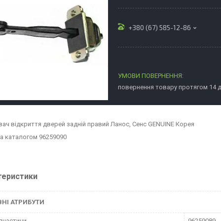
+380 (67) 585-12-86
повернення товару протягом 14 
ач відкриття дверей задній правий Ланос, Сенс GENUINE Корея
а каталогом 96259090
теристики
НІ АТРИБУТИ
пчастини
96259089