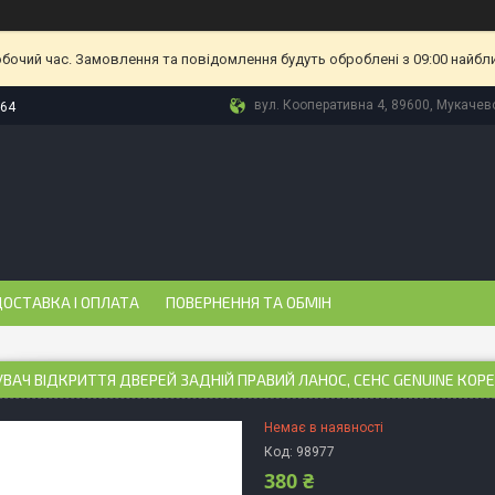
обочий час. Замовлення та повідомлення будуть оброблені з 09:00 найбл
вул. Кооперативна 4, 89600, Мукачево
-64
ОСТАВКА І ОПЛАТА
ПОВЕРНЕННЯ ТА ОБМІН
АЧ ВІДКРИТТЯ ДВЕРЕЙ ЗАДНІЙ ПРАВИЙ ЛАНОС, СЕНС GENUINE КОР
Немає в наявності
Код:
98977
380 ₴