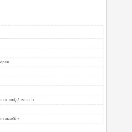
Корея
я склопідйомників
автомобіль