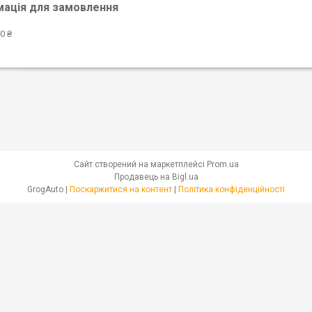
мація для замовлення
0 ₴
Сайт створений на маркетплейсі
Prom.ua
Продавець на Bigl.ua
GrogAuto |
Поскаржитися на контент
|
Політика конфіденційності