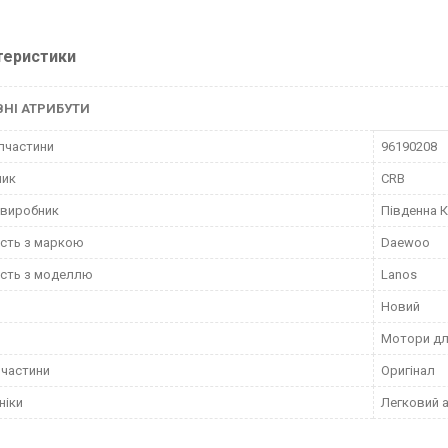
теристики
НІ АТРИБУТИ
пчастини
96190208
ник
CRB
 виробник
Південна 
ість з маркою
Daewoo
ість з моделлю
Lanos
Новий
Мотори дл
пчастини
Оригінал
ніки
Легковий 