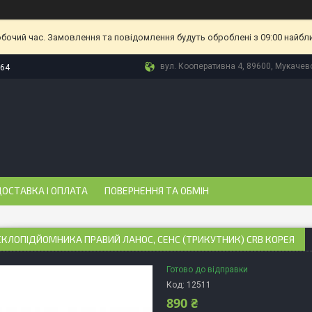
обочий час. Замовлення та повідомлення будуть оброблені з 09:00 найбл
вул. Кооперативна 4, 89600, Мукачево
-64
ОСТАВКА І ОПЛАТА
ПОВЕРНЕННЯ ТА ОБМІН
КЛОПІДЙОМНИКА ПРАВИЙ ЛАНОС, СЕНС (ТРИКУТНИК) CRB КОРЕЯ
Готово до відправки
Код:
12511
890 ₴