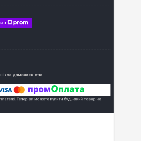
и з
днів
за домовленістю
 платежі. Тепер ви можете купити будь-який товар не