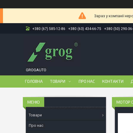
Зараз у компанії нер
+380 (67) 585-12-86
+380 (63) 434-66-75
+380 (50) 290-36
GROGAUTO
ГОЛОВНА
ТОВАРИ
ПРО НАС
КОНТАКТИ
Д
МОТОР С
Товари
Про нас