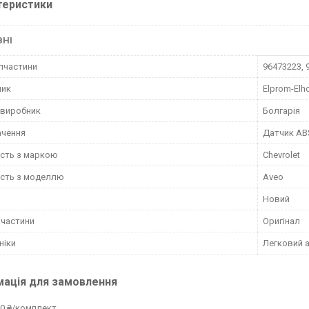
теристики
ВНІ
пчастини
96473223, 
ник
Elprom-Elh
 виробник
Болгарія
ачення
Датчик AB
ість з маркою
Chevrolet
ість з моделлю
Aveo
Новий
пчастини
Оригінал
ніки
Легковий 
мація для замовлення
0 ₴/комплект