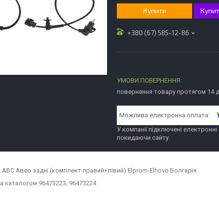
Купити
Купит
+380 (67) 585-12-86
повернення товару протягом 14 
У компанії підключені електронні
покидаючи сайту.
 АБС Авео задні (комплект правий+лівий) Elprom-Elhovo Болгарія
а каталогом 96473223, 96473224