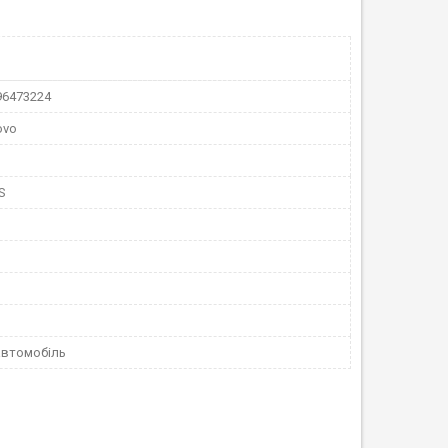
96473224
ovo
S
автомобіль