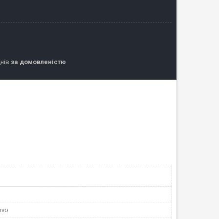
днів
за домовленістю
ovo