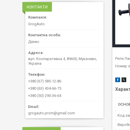
КОНТАКТИ
GrogAuto
Денис
Реле Лан
вул. Кооперативна 4, 89600, Мукачево,
Україна
Номер з
+380 (67) 585-12-86
+380 (63) 434-66-75
Харак
+380 (50) 290-36-64
ОСНО
grogauto.prom@gmail.com
Код за
Вироб