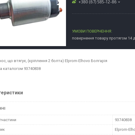
+380 (67) 585-12-86
повернення товару протягом 14 
ос, що втягує, (кріплення 2 болта) Elprom-Elhovo Болгарія
а каталогом 93740838
теристики
ВНІ
пчастини
93740838
ник
Elprom-Elh