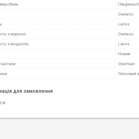
 виробник
Південна 
Daewoo
ь
Lanos
ість з маркою
Daewoo
ість з моделлю
Lanos
Новий
пчастини
Оригінал
ніки
Легковий 
мація для замовлення
0 ₴