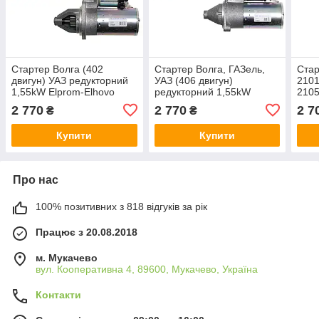
Стартер Волга (402
Стартер Волга, ГАЗель,
Стар
двигун) УАЗ редукторний
УАЗ (406 двигун)
2101
1,55kW Elprom-Elhovo
редукторний 1,55kW
2105
Болгарія 5732.3708000
Elprom-Elhovo Болгарія
реду
2 770
2 770
2 7
₴
₴
5742.3708000
Elho
Купити
Купити
Про нас
100% позитивних з 818 відгуків за рік
Працює з 20.08.2018
м. Мукачево
вул. Кооперативна 4, 89600, Мукачево, Україна
Контакти