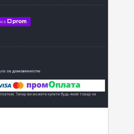
и з
днів
за домовленістю
 платежі. Тепер ви можете купити будь-який товар не