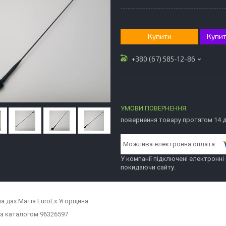
Купити
Купит
+380 (67) 585-12-86
повернення товару протягом 14 
У компанії підключені електронні
покидаючи сайту.
на дах Матіз EuroEx Угорщина
а каталогом 96326597