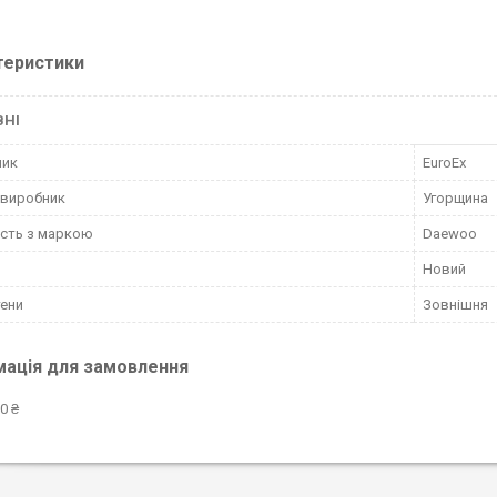
теристики
ВНІ
ник
EuroEx
 виробник
Угорщина
ість з маркою
Daewoo
Новий
тени
Зовнішня
мація для замовлення
0 ₴