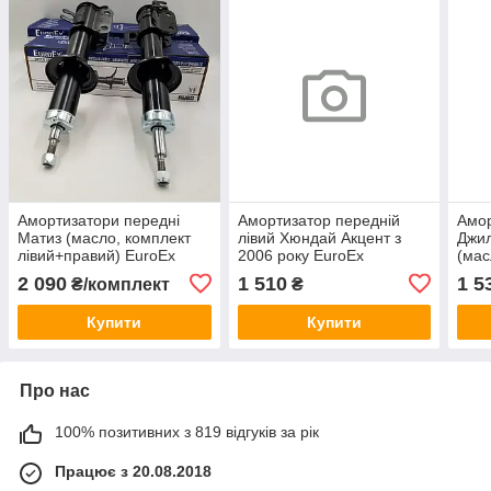
Амортизатори передні
Амортизатор передній
Амор
Матиз (масло, комплект
лівий Хюндай Акцент з
Джил
лівий+правий) EuroEx
2006 року EuroEx
(мас
Угорщина
Угорщина 54650-1E200
2 090
1 510
1 5
₴/комплект
₴
Купити
Купити
Про нас
100% позитивних з 819 відгуків за рік
Працює з 20.08.2018