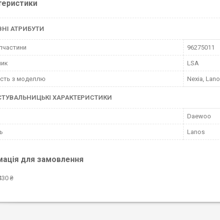
теристики
НІ АТРИБУТИ
пчастини
96275011
ник
LSA
ість з моделлю
Nexia, Lan
СТУВАЛЬНИЦЬКІ ХАРАКТЕРИСТИКИ
Daewoo
ь
Lanos
мація для замовлення
430 ₴