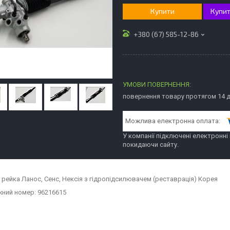
Купити
Купит
+380 (67) 585-12-86
повернення товару протягом 14 
У компанії підключені електронні
покидаючи сайту.
 рейка Ланос, Сенс, Нексія з гідропідсилювачем (реставрація) Корея
ний номер: 96216615