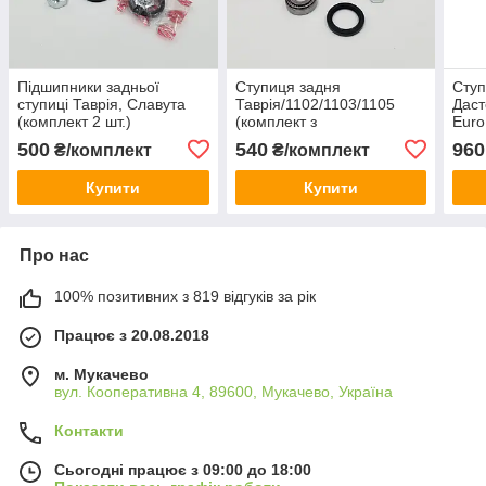
Підшипники задньої
Ступиця задня
Ступ
ступиці Таврія, Славута
Таврія/1102/1103/1105
Дас
(комплект 2 шт.)
(комплект з
Euro
EuroEx Угорщина
підшипниками) EuroEx
402
500
540
960
₴/комплект
₴/комплект
72047205
Угорщина
Купити
Купити
Про нас
100% позитивних з 819 відгуків за рік
Працює з 20.08.2018
м. Мукачево
вул. Кооперативна 4, 89600, Мукачево, Україна
Контакти
Сьогодні працює з 09:00 до 18:00