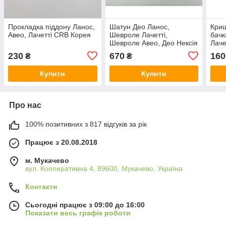
Прокладка піддону Ланос,
Шатун Део Ланос,
Кри
Авео, Лачетті CRB Корея
Шевроле Лачетті,
бачк
Шевроле Авео, Део Нексія
Лаче
OEM Корея
Коре
230
670
160
₴
₴
130
Купити
Купити
Про нас
100% позитивних з 817 відгуків за рік
Працює з 20.08.2018
м. Мукачево
вул. Кооперативна 4, 89600, Мукачево, Україна
Контакти
Сьогодні працює з 09:00 до 16:00
Показати весь графік роботи