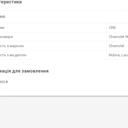
теристики
ВНІ
ник
CRB
-номери
Chevrolet 
ість з маркою
Chevrolet
ість з моделлю
Nubira, Lace
мація для замовлення
060 ₴