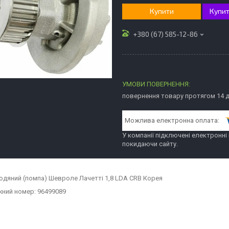
Купити
Купит
+380 (67) 585-12-86
повернення товару протягом 14 
У компанії підключені електронні
покидаючи сайту.
одяний (помпа) Шевроле Лачетті 1,8 LDA CRB Корея
ний номер: 96499089