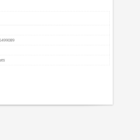
96499089
tti